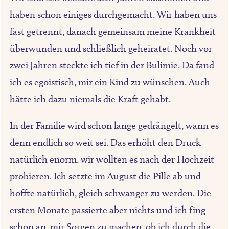
haben schon einiges durchgemacht. Wir haben uns
fast getrennt, danach gemeinsam meine Krankheit
überwunden und schließlich geheiratet. Noch vor
zwei Jahren steckte ich tief in der Bulimie. Da fand
ich es egoistisch, mir ein Kind zu wünschen. Auch
hätte ich dazu niemals die Kraft gehabt.
In der Familie wird schon lange gedrängelt, wann es
denn endlich so weit sei. Das erhöht den Druck
natürlich enorm. wir wollten es nach der Hochzeit
probieren. Ich setzte im August die Pille ab und
hoffte natürlich, gleich schwanger zu werden. Die
ersten Monate passierte aber nichts und ich fing
schon an, mir Sorgen zu machen, ob ich durch die