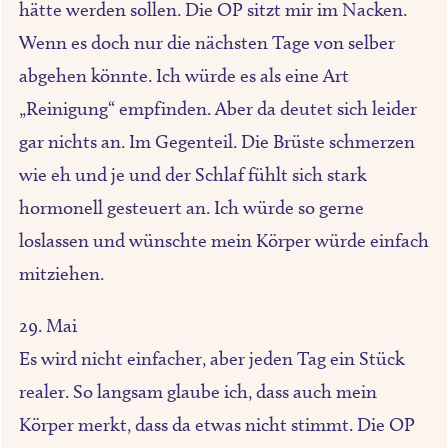
hätte werden sollen. Die OP sitzt mir im Nacken.
Wenn es doch nur die nächsten Tage von selber
abgehen könnte. Ich würde es als eine Art
„Reinigung“ empfinden. Aber da deutet sich leider
gar nichts an. Im Gegenteil. Die Brüste schmerzen
wie eh und je und der Schlaf fühlt sich stark
hormonell gesteuert an. Ich würde so gerne
loslassen und wünschte mein Körper würde einfach
mitziehen.
29. Mai
Es wird nicht einfacher, aber jeden Tag ein Stück
realer. So langsam glaube ich, dass auch mein
Körper merkt, dass da etwas nicht stimmt. Die OP