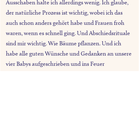
Ausschaben halte ich allerdings wenig. Ich glaube,
der natürliche Prozess ist wichtig, wobei ich das
auch schon anders gehört habe und Frauen froh
waren, wenn es schnell ging. Und Abschiedsrituale
sind mir wichtig. Wie Bäume pflanzen. Und ich
habe alle guten Wünsche und Gedanken an unsere
vier Babys aufgeschrieben und ins Feuer
geschmissen. In meiner kleinen Schatzkiste liegen
die Ultraschallbilder und die Fotos der Drillinge,
welche man im Krankenhaus gemacht hat.
Da meine Gebärmutter bereits so groß war, wie sie
es bei einem Kind im 7. Monat war, hatte ich auch
äußerlich noch länger etwas von meiner