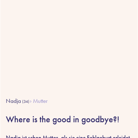
Nadja
Mutter
(34)
Where is the good in goodbye?!
Nadja ist schon Mutter, als sie eine Fehlgeburt erleidet.