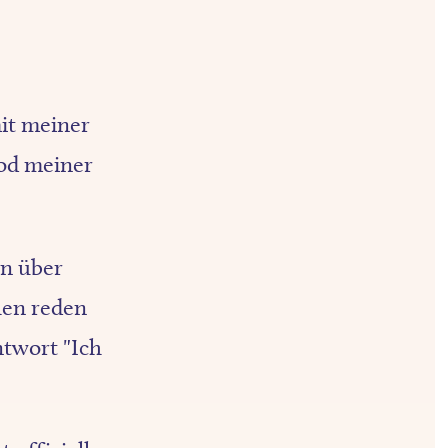
mit meiner
Tod meiner
en über
hen reden
ntwort "Ich