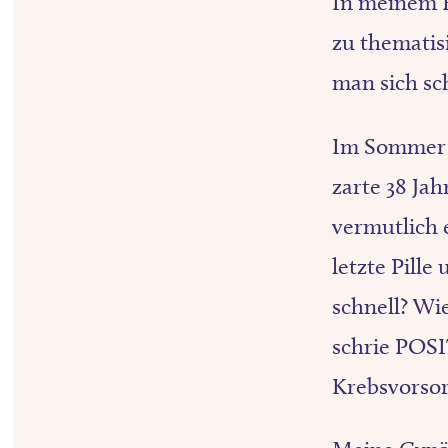
In meinem F
zu thematis
man sich sch
Im Sommer 2
zarte 38 Jah
vermutlich 
letzte Pille
schnell? Wi
schrie POSI
Krebsvorsor