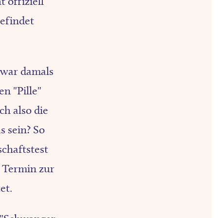
 offiziell
befindet
h war damals
en "Pille"
h also die
s sein? So
chaftstest
 Termin zur
et.