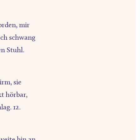
orden, mir
 Ich schwang
n Stuhl.
irm, sie
kt hörbar,
lag. 12.
weite bin an