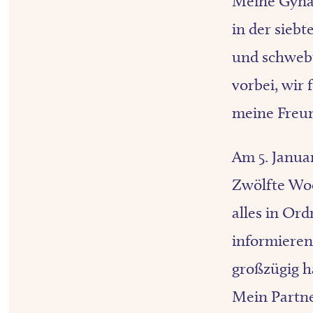
Meine Gynäk
in der siebt
und schwebt
vorbei, wir 
meine Freu
Am 5. Janua
Zwölfte Woc
alles in Or
informieren 
großzügig h
Mein Partne