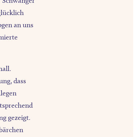
: "Schwanger
glücklich
ogen an uns
rmierte
all.
ung, dass
llegen
Entsprechend
ng gezeigt.
ibärchen