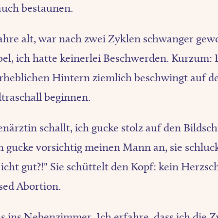
 auch bestaunen.
Jahre alt, war nach zwei Zyklen schwanger gew
bel, ich hatte keinerlei Beschwerden. Kurzum:
heblichen Hintern ziemlich beschwingt auf de
ltraschall beginnen.
ärztin schallt, ich gucke stolz auf den Bildsch
ch gucke vorsichtig meinen Mann an, sie schluc
Nicht gut?!" Sie schüttelt den Kopf: kein Herzsch
ed Abortion.
ns ins Nebenzimmer. Ich erfahre, dass ich die Z