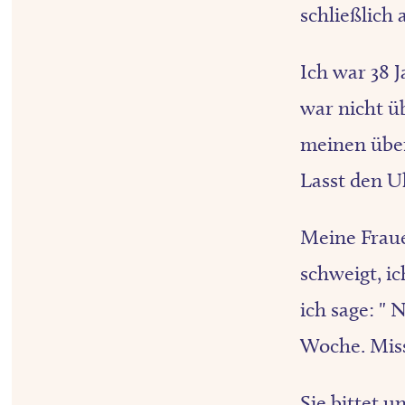
schließlich
Ich war 38 
war nicht ü
meinen über
Lasst den U
Meine Frauen
schweigt, i
ich sage: " 
Woche. Miss
Sie bittet u