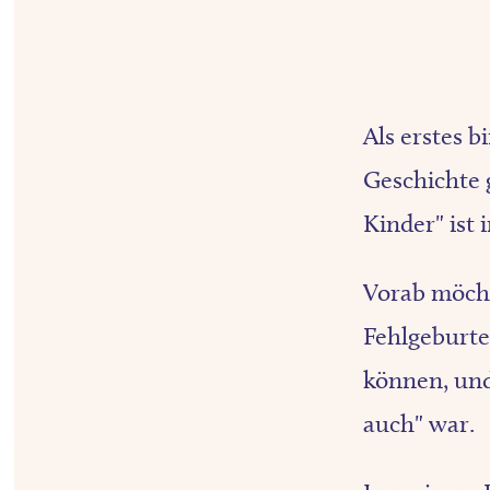
Als erstes b
Geschichte 
Kinder" ist
Vorab möcht
Fehlgeburte
können, und
auch" war.