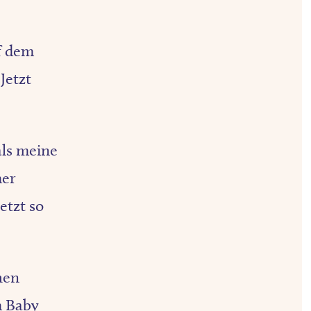
f dem
Jetzt
als meine
mer
etzt so
hen
m Baby