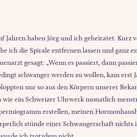
nf Jahren haben Jörg und ich geheiratet. Kurz v
be ich die Spirale entfernen lassen und ganz e
enarzt gesagt: „Wenn es passiert, dann passier
dingt schwanger werden zu wollen, kam erst J
ploppten nur so aus den Körpern unserer Beka
 wie ein Schweizer Uhrwerk monatlich menstr
 Spermiogramm erstellen, meinen Hormonhaush
rperlich stünde einer Schwangerschaft nichts
urde ich trotzdem nicht.