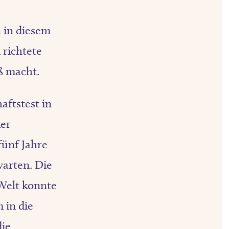
 in diesem
 richtete
ß macht.
aftstest in
der
fünf Jahre
warten. Die
Welt konnte
 in die
die