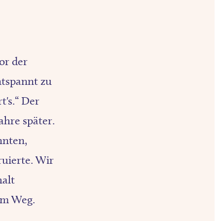
or der
ntspannt zu
t's.“ Der
ahre später.
nnten,
uierte. Wir
alt
 im Weg.