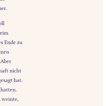
er.
ll
Beim
es Ende zu
inen
„Aber
haft nicht
gesagt hat.
 hatten.
 weinte,