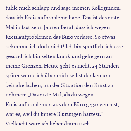
fühle mich schlapp und sage meinen Kolleginnen,
dass ich Kreislaufprobleme habe. Das ist das erste
Mal in fast zehn Jahren Beruf, dass ich wegen
Kreislaufproblemen das Büro verlasse. So etwas
bekomme ich doch nicht! Ich bin sportlich, ich esse
gesund, ich bin selten krank und gehe gern an
meine Grenzen. Heute geht es nicht. 24 Stunden
später werde ich über mich selbst denken und
beinahe lachen, um der Situation den Ernst zu
nehmen: „Das erste Mal, als du wegen
Kreislaufproblemen aus dem Büro gegangen bist,
war es, weil du innere Blutungen hattest.“
Vielleicht wäre ich lieber dramatisch